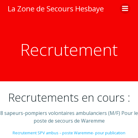
Aller
La Zone de Secours Hesbaye
au
contenu
Recrutement
Recrutements en cours :
8 sapeurs-pompiers volontaires ambulanciers (M/F) Pour le
poste de secours de Waremme
Recrutement SPV ambus – poste Waremme- pour publication