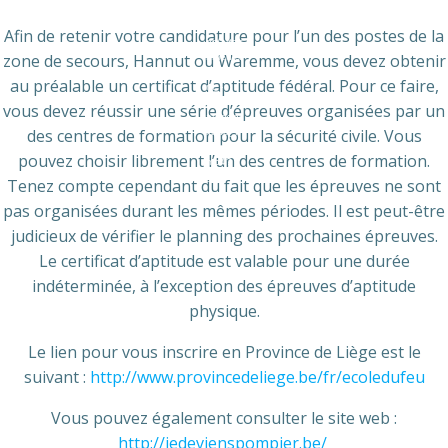
/sites/d
efault/fil
Afin de retenir votre candidature pour l’un des postes de la
es/attac
zone de secours, Hannut ou Waremme, vous devez obtenir
hments/
page/fil
au préalable un certificat d’aptitude fédéral. Pour ce faire,
m_-
_certific
vous devez réussir une série d’épreuves organisées par un
at_dapt
des centres de formation pour la sécurité civile. Vous
itude_f
ederal.
pouvez choisir librement l’un des centres de formation.
mp4?
_=1
Tenez compte cependant du fait que les épreuves ne sont
pas organisées durant les mêmes périodes. Il est peut-être
judicieux de vérifier le planning des prochaines épreuves.
Le certificat d’aptitude est valable pour une durée
indéterminée, à l’exception des épreuves d’aptitude
physique.
Le lien pour vous inscrire en Province de Liège est le
suivant :
http://www.provincedeliege.be/fr/ecoledufeu
Vous pouvez également consulter le site web :
http://jedevienspompier.be/