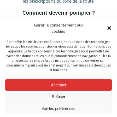
les prescriptions du code de la route.
Comment devenir pompier ?
Une forte motivation revêt une importance capitale. Vous
Gérer le consentement aux
devez également disposer de certaines connaissances
cookies
cognitives, techniques et physiques et obtenir votre
Pour offrir les meilleures expériences, nous utilisons des technologies
certificat d’aptitude fédéral pour rejoindre un des postes
telles que les cookies pour stocker et/ou accéder aux informations des
d’incendie de la zone de secours.
appareils. Le fait de consentir à ces technologies nous permettra de
traiter des données telles que le comportement de navigation ou les ID
A l’issue de cet examen, les nouvelles recrues suivent une
uniques sur ce site. Le fait de ne pas consentir ou de retirer son
consentement peut avoir un effet négatif sur certaines caractéristiques
formation approfondie afin de pouvoir garantir leur propre
et fonctions.
sécurité, celle de leurs collègues, et surtout pouvoir exercer
dans ce à quoi ils veulent adhérer : l’altruisme, l’efficience et
Accepter
la discrétion. C’est l’éthique du sapeur-pompier.
Refuser
Voici les liens vers des vidéos vous montrant le quotidien
des hommes du feu:
Voir les préférences
Lecteur
Medi