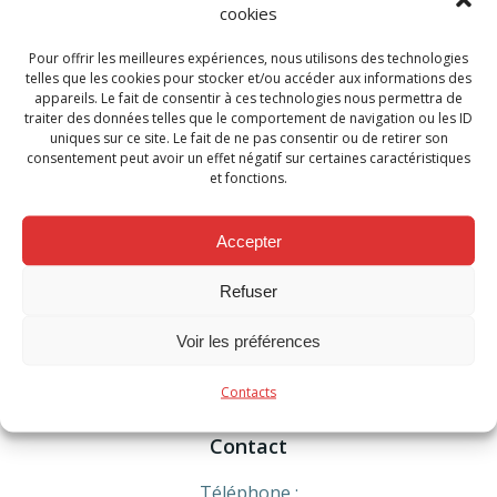
cookies
Soit par courrier recommandé ou dépôt au
service de la gestion des ressources
Pour offrir les meilleures expériences, nous utilisons des technologies
humaines, contre accusé de réception, à
telles que les cookies pour stocker et/ou accéder aux informations des
l’adresse :
appareils. Le fait de consentir à ces technologies nous permettra de
traiter des données telles que le comportement de navigation ou les ID
Rue Joseph Wauters 65 – 4280 Hannut.
uniques sur ce site. Le fait de ne pas consentir ou de retirer son
consentement peut avoir un effet négatif sur certaines caractéristiques
et fonctions.
Categories:
Actualité
Tags:
No Tag
Accepter
Post
Post
Previous post
Next post
Refuser
navigation
navigation
Comments are closed
Voir les préférences
Contacts
Contact
Téléphone :