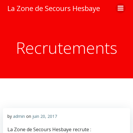
Aller
La Zone de Secours Hesbaye
au
contenu
Recrutements
by
admin
on
juin 20, 2017
La Zone de Secours Hesbaye recrute :