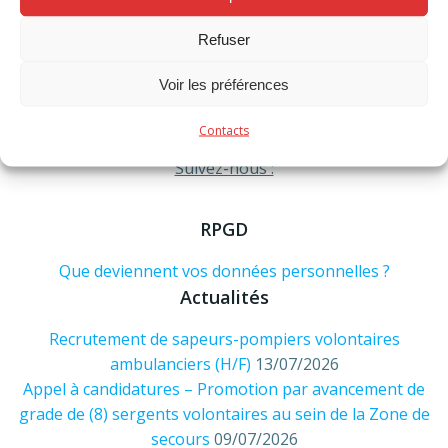
Urgence formez le 112
Administratif : 019/60.54.20
Refuser
info@pompiershesbaye.be
Adresse :
Voir les préférences
Rue Joseph Wauters, 65
Contacts
4280 Hannut
Suivez-nous :
RPGD
Que deviennent vos données personnelles ?
Actualités
Recrutement de sapeurs-pompiers volontaires
ambulanciers (H/F)
13/07/2026
Appel à candidatures – Promotion par avancement de
grade de (8) sergents volontaires au sein de la Zone de
secours
09/07/2026