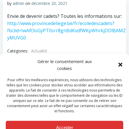
by
admin
on
décembre 20, 2021
Envie de devenir cadets? Toutes les informations sur:
http://www.provincedeliege.be/fr/ecoledescadets?
fbclid=IwAR3oGyPT0srr8gnBdKxdfWKpWhrkjDDlBAMZ
yMUVG0
Categories:
Actualité
Tags:
No Tag
Gérer le consentement aux
cookies
Post
Post
Previous post
Next post
Pour offrir les meilleures expériences, nous utilisons des technologies
navigation
navigation
telles que les cookies pour stocker et/ou accéder aux informations des
Comments are closed
appareils. Le fait de consentir à ces technologies nous permettra de
traiter des données telles que le comportement de navigation ou les ID
uniques sur ce site. Le fait de ne pas consentir ou de retirer son
consentement peut avoir un effet négatif sur certaines caractéristiques
et fonctions.
Contact
Accepter
Téléphone :