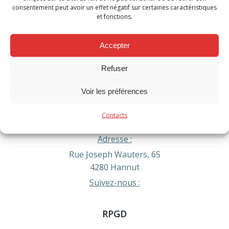
Post
Post
consentement peut avoir un effet négatif sur certaines caractéristiques
navigation
navigation
et fonctions.
Comments are closed
Accepter
Refuser
Contact
Voir les préférences
Téléphone :
Urgence formez le 112
Administratif : 019/60.54.20
Contacts
info@pompiershesbaye.be
Adresse :
Rue Joseph Wauters, 65
4280 Hannut
Suivez-nous :
RPGD