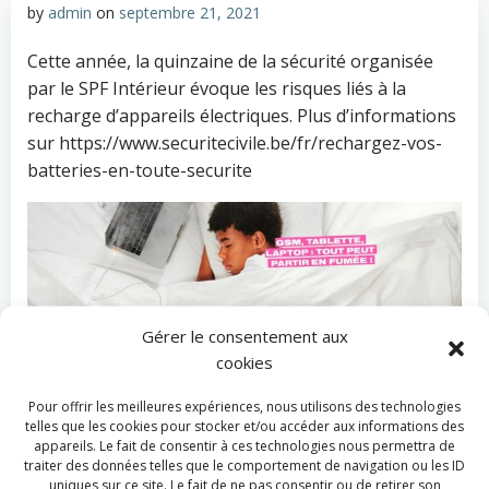
by
admin
on
septembre 21, 2021
Cette année, la quinzaine de la sécurité organisée
par le SPF Intérieur évoque les risques liés à la
recharge d’appareils électriques. Plus d’informations
sur https://www.securitecivile.be/fr/rechargez-vos-
batteries-en-toute-securite
Gérer le consentement aux
cookies
Categories:
Actualité
Pour offrir les meilleures expériences, nous utilisons des technologies
Tags:
No Tag
telles que les cookies pour stocker et/ou accéder aux informations des
appareils. Le fait de consentir à ces technologies nous permettra de
traiter des données telles que le comportement de navigation ou les ID
Previous post
Next post
uniques sur ce site. Le fait de ne pas consentir ou de retirer son