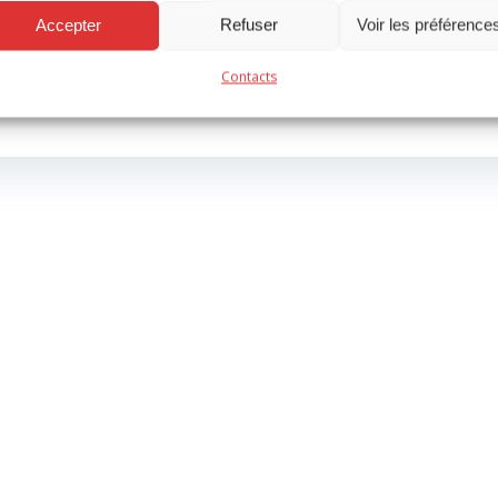
Accepter
Refuser
Voir les préférence
Post
Next
Contacts
navigation
omments are closed