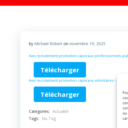
by
Michael Robert
on
novembre 19, 2025
Avis recrutement promotion caporaux professionnels-pub
Télécharger
Avis recrutement promotion caporaux volontaires – public
Télécharger
Pou
coo
con
com
Categories:
Actualité
ou 
Tags:
No Tag
car