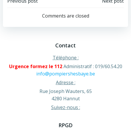
Post
Post
Previous post
Next post
navigation
navigation
Comments are closed
Contact
Téléphone :
Urgence formez le 112
Administratif : 019/60.54.20
info@pompiershesbaye.be
Adresse :
Rue Joseph Wauters, 65
4280 Hannut
Suivez-nous :
RPGD