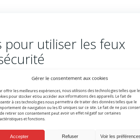
 pour utiliser les feux
 sécurité
rs de tirs de feux d’artifice. Au cours du réveillon 2016-201
Gérer le consentement aux cookies
tiellement des jeunes gens, qui souffraient surtout de brûl
r offrir les meilleures expériences, nous utilisons des technologies telles que l
kies pour stocker et/ou accéder aux informations des appareils. Le fait de
sentir à ces technologies nous permettra de traiter des données telles que le
rtifice. Ils peuvent en effet être très beaux… mais aussi
portement de navigation ou les ID uniques sur ce site. Le fait de ne pas consen
, prenez donc vos précautions.
de retirer son consentement peut avoir un effet négatif sur certaines
actéristiques et fonctions.
Accepter
Refuser
Voir les préférence