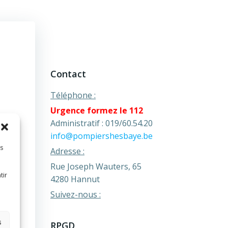
Contact
Téléphone :
Urgence formez le 112
7 20
Administratif : 019/60.54.20
ures
info@pompiershesbaye.be
es
Adresse :
Rue Joseph Wauters, 65
tir
4280 Hannut
Suivez-nous :
s
RPGD