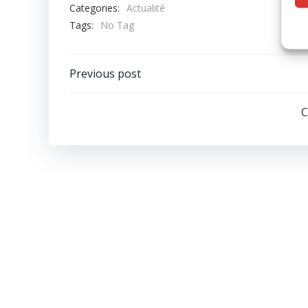
Categories:
Actualité
Tags:
No Tag
Post
Previous post
navigation
C