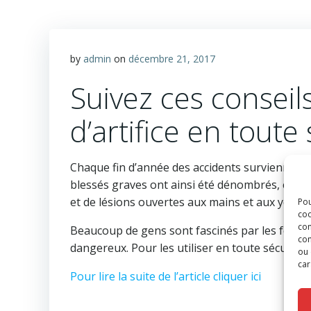
by
admin
on
décembre 21, 2017
Suivez ces conseils
d’artifice en toute
Chaque fin d’année des accidents surviennent lo
blessés graves ont ainsi été dénombrés, essen
et de lésions ouvertes aux mains et aux yeux.
Pou
coo
con
Beaucoup de gens sont fascinés par les feux d’a
com
dangereux. Pour les utiliser en toute sécurité
ou 
car
Pour lire la suite de l’article cliquer ici