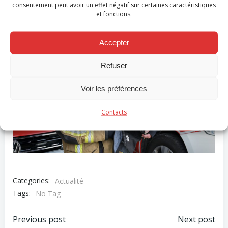
consentement peut avoir un effet négatif sur certaines caractéristiques
commence pour toi ! Nous te souhaitons tout le
et fonctions.
bonheur du monde !
Accepter
Refuser
Voir les préférences
Contacts
Categories:
Actualité
Tags:
No Tag
Post
Post
Previous post
Next post