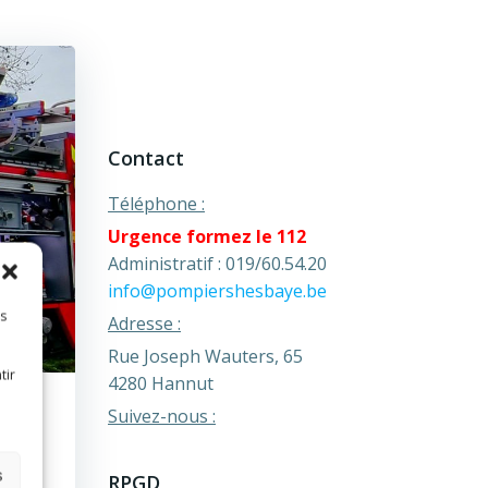
Contact
Téléphone :
Urgence formez le 112
Administratif : 019/60.54.20
info@pompiershesbaye.be
es
Adresse :
Rue Joseph Wauters, 65
tir
4280 Hannut
Suivez-nous :
s
RPGD