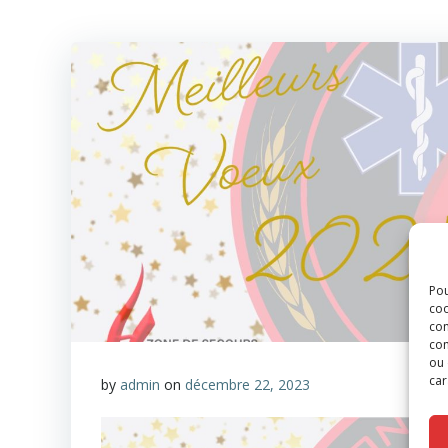
Pou
coo
con
com
ou 
car
by
admin
on
décembre 22, 2023