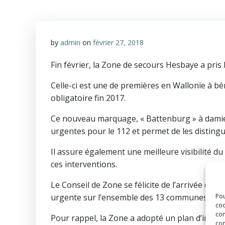
by
admin
on
février 27, 2018
Fin février, la Zone de secours Hesbaye a pris
Celle-ci est une de premières en Wallonie à b
obligatoire fin 2017.
Ce nouveau marquage, « Battenburg » à damier
urgentes pour le 112 et permet de les disting
Il assure également une meilleure visibilité du 
ces interventions.
Le Conseil de Zone se félicite de l’arrivée de 
Pou
urgente sur l’ensemble des 13 communes de l
coo
con
Pour rappel, la Zone a adopté un plan d’investi
com