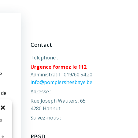
Contact
Téléphone :
Urgence formez le 112
s
Administratif : 019/60.54.20
info@pompiershesbaye.be
Adresse :
 de
Rue Joseph Wauters, 65
4280 Hannut
Suivez-nous :
es
RPGD
tir