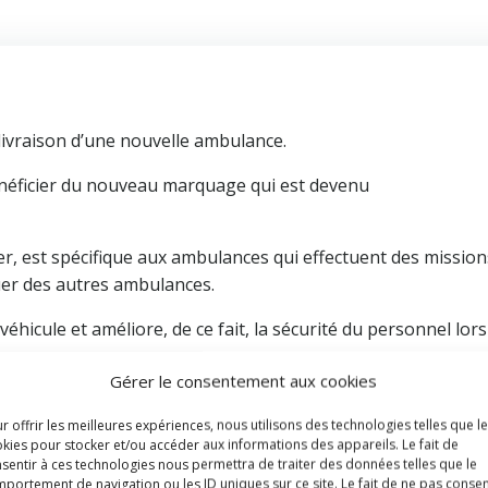
 livraison d’une nouvelle ambulance.
énéficier du nouveau marquage qui est devenu
, est spécifique aux ambulances qui effectuent des mission
uer des autres ambulances.
véhicule et améliore, de ce fait, la sécurité du personnel lors
Gérer le consentement aux cookies
ce nouveau véhicule qui contribuera à assurer l’aide médicale
r offrir les meilleures expériences, nous utilisons des technologies telles que l
a Zone.
kies pour stocker et/ou accéder aux informations des appareils. Le fait de
sentir à ces technologies nous permettra de traiter des données telles que le
ssement qui va jusqu’en 2033 et qui prévoit l’acquisition de
portement de navigation ou les ID uniques sur ce site. Le fait de ne pas consen