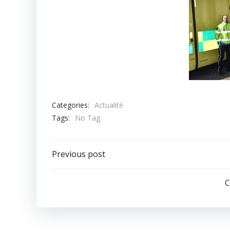
Categories:
Actualité
Tags:
No Tag
Post
Previous post
navigation
C