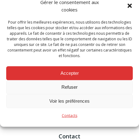
Gérer le consentement aux
cookies
Pour offrir les meilleures expériences, nous utilisons des technologies
telles que les cookies pour stocker et/ou accéder aux informations des
appareils. Le fait de consentir à ces technologies nous permettra de
traiter des données telles que le comportement de navigation ou les ID
uniques sur ce site. Le fait de ne pas consentir ou de retirer son
consentement peut avoir un effet négatif sur certaines caractéristiques
et fonctions.
Categories:
Actualité
Accepter
Tags:
No Tag
Post
Post
Refuser
Previous post
Next post
Voir les préférences
navigation
navigation
Comments are closed
Contacts
Contact