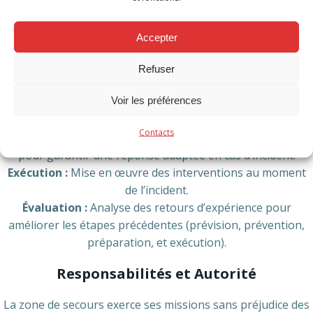
un ensemble de principes et de règles systématiques,
organisées en cycles. Ces mesures sont regroupées selon
Accepter
les étapes suivantes :
Prévision :
Identification et analyse des risques présents
Refuser
sur le territoire.
Voir les préférences
Prévention :
Actions visant à réduire l’apparition des
risques ou à limiter leurs conséquences.
Contacts
Préparation :
Organisation et planification des moyens
pour garantir une réponse adaptée en cas d’incident.
Exécution :
Mise en œuvre des interventions au moment
de l’incident.
Évaluation :
Analyse des retours d’expérience pour
améliorer les étapes précédentes (prévision, prévention,
préparation, et exécution).
Responsabilités et Autorité
La zone de secours exerce ses missions sans préjudice des