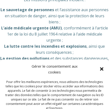
Le sauvetage de personnes
et l’assistance aux personnes
en situation de danger, ainsi que la protection de leurs
biens ;
L’aide médicale urgente (AMU)
, conformément à l’article
1er de la loi du 8 juillet 1964 relative à l’aide médicale
urgente ;
La lutte contre les incendies et explosions
, ainsi que
leurs conséquences ;
La gestion des pollutions
et des substances dangereuses,
y compris les substances radioactives et les rayons
Gérer le consentement aux
ionisants ;
cookies
L’appui logistique
pour les interventions et opérations.
Pour offrir les meilleures expériences, nous utilisons des technologies
telles que les cookies pour stocker et/ou accéder aux informations des
Gestion Optimale des Risques
appareils. Le fait de consentir à ces technologies nous permettra de
traiter des données telles que le comportement de navigation ou les ID
Pour garantir une gestion efficace des missions
uniques sur ce site. Le fait de ne pas consentir ou de retirer son
consentement peut avoir un effet négatif sur certaines caractéristiques
(énumérées au §1er, 1°, 3°, 5°), la zone de secours applique
et fonctions.