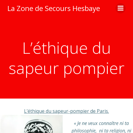
Aller
La Zone de Secours Hesbaye
au
contenu
L’éthique du
sapeur pompier
L’éthique du sapeur-pompier de Paris.
« Je ne veux connaître ni ta
philosophie, ni ta religion, ni