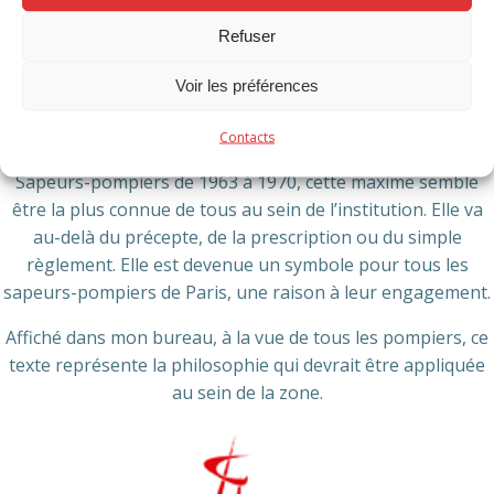
Brigade de Sapeurs-Pompiers de Paris (BSPP) durant les
Refuser
journées « innovations ». Cette inscription à l’entrée du
poste de garde de la caserne principale de Paris reflète
Voir les préférences
l’image de l’investissement de cette profession.
Contacts
Rédigé par le général Casso qui commanda la Brigade des
Sapeurs-pompiers de 1963 à 1970, cette maxime semble
être la plus connue de tous au sein de l’institution. Elle va
au-delà du précepte, de la prescription ou du simple
règlement. Elle est devenue un symbole pour tous les
sapeurs-pompiers de Paris, une raison à leur engagement.
Affiché dans mon bureau, à la vue de tous les pompiers, ce
texte représente la philosophie qui devrait être appliquée
au sein de la zone.