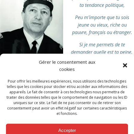
ta tendance politique,
Peu m’importe que tu sois
jeune ou vieux, riche ou
pauvre, français ou étranger.
Si je me permets de te
demander quelle est ta peine,
ce n’est pas par indiscrétion
Gérer le consentement aux
mais bien pour mieux t’aider.
cookies
Quand tu m’appelles, j’accours, mais assure-toi de m’avoir
Pour offrir les meilleures expériences, nous utilisons des technologies
alerté par les voies les plus rapides et les plus sûres.
telles que les cookies pour stocker et/ou accéder aux informations des
appareils. Le fait de consentir à ces technologies nous permettra de
traiter des données telles que le comportement de navigation ou les ID
Les minutes d’attente te paraîtront longues, très longues, dans
uniques sur ce site. Le fait de ne pas consentir ou de retirer son
ta détresse pardonne mon apparente lenteur
[1]
. »
consentement peut avoir un effet négatif sur certaines caractéristiques
et fonctions.
Les nombreuses collaborations entretenues tant en qualité
de chef de service mais aussi de formateur à l’Ecole du Feu,
Accepter
permettent une participation active aux échanges de la