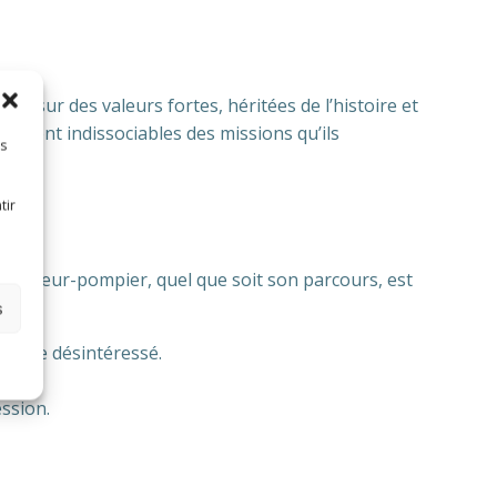
 sur des valeurs fortes, héritées de l’histoire et
e, sont indissociables des missions qu’ils
es
tir
ue sapeur-pompier, quel que soit son parcours, est
s
ervice désintéressé.
tion.
ession.