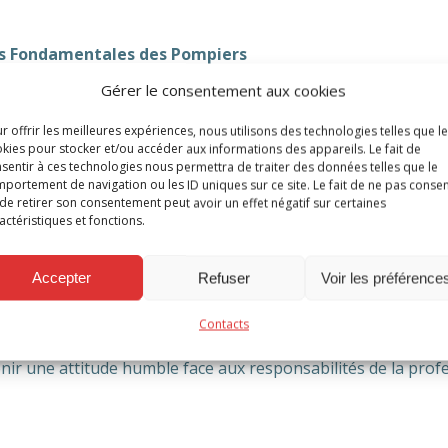
leurs Fondamentales des Pompiers
Gérer le consentement aux cookies
ofession d’urgence. C’est aussi embrasser un engagement basé
urs, portées au quotidien par les soldats du feu et de la vi
r offrir les meilleures expériences, nous utilisons des technologies telles que l
kies pour stocker et/ou accéder aux informations des appareils. Le fait de
sentir à ces technologies nous permettra de traiter des données telles que le
culièrement : l’altruisme, l’efficience, et la discrétion.
portement de navigation ou les ID uniques sur ce site. Le fait de ne pas consen
de retirer son consentement peut avoir un effet négatif sur certaines
actéristiques et fonctions.
cipes, qui transcendent le simple cadre professionnel. Chaq
Accepter
Refuser
Voir les préférence
autres au-dessus de ses propres intérêts, dans un esprit de s
Contacts
onnalisme pour maximiser l’impact positif de chaque interven
enir une attitude humble face aux responsabilités de la prof