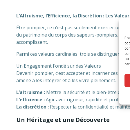
L’Altruisme, l’Efficience, la Discrétion : Les Va
Être pompier, ce n’est pas seulement exercer une pr
du patrimoine du corps des sapeurs-pompiers. Ces vale
Pou
accomplissent.
coo
con
Parmi ces valeurs cardinales, trois se distinguent parti
com
ou 
car
Un Engagement Fondé sur des Valeurs
Devenir pompier, c’est accepter et incarner ces prin
amené à les intégrer et à les vivre pleinement.
L’altruisme :
Mettre la sécurité et le bien-être des 
L’efficience :
Agir avec rigueur, rapidité et professi
La discrétion :
Respecter la confidentialité et maint
Un Héritage et une Découverte