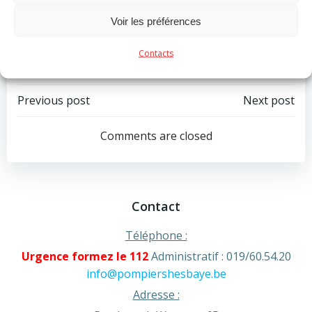
Zone de secours.
Voir les préférences
Categories:
Actualité
Contacts
Tags:
No Tag
Post
Post
Previous post
Next post
navigation
navigation
Comments are closed
Contact
Téléphone :
Urgence formez le 112
Administratif : 019/60.54.20
info@pompiershesbaye.be
Adresse :