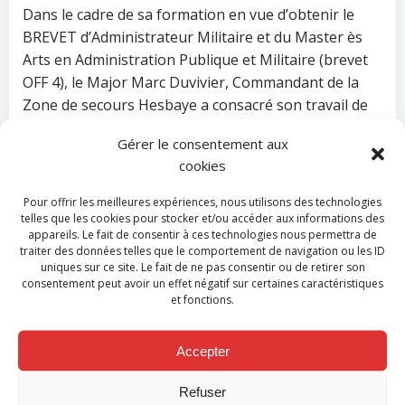
Dans le cadre de sa formation en vue d’obtenir le
BREVET d’Administrateur Militaire et du Master ès
Arts en Administration Publique et Militaire (brevet
OFF 4), le Major Marc Duvivier, Commandant de la
Zone de secours Hesbaye a consacré son travail de
fin d’étude au rôle du pompier volontaire au sein des
Gérer le consentement aux
Zones de secours mais également sa place dans la
cookies
société actuelle et sur la manière de valoriser cette
fonction.
Pour offrir les meilleures expériences, nous utilisons des technologies
telles que les cookies pour stocker et/ou accéder aux informations des
Vous trouverez, ci-dessous, un résumé de son
appareils. Le fait de consentir à ces technologies nous permettra de
traiter des données telles que le comportement de navigation ou les ID
travail.
uniques sur ce site. Le fait de ne pas consentir ou de retirer son
consentement peut avoir un effet négatif sur certaines caractéristiques
20200628-Le pompier volontaire-Executive summary
et fonctions.
Télécharger
Accepter
Si le sujet vous intéresse et que vous souhaitez en
savoir plus, n’hésitez pas à prendre contact avec la
Refuser