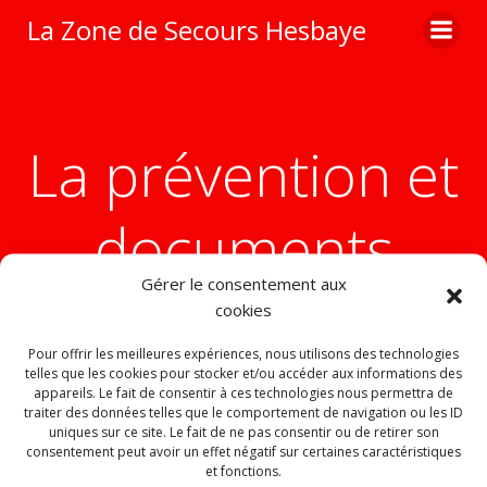
Aller
La Zone de Secours Hesbaye
au
contenu
La prévention et
documents
Gérer le consentement aux
cookies
Pour offrir les meilleures expériences, nous utilisons des technologies
telles que les cookies pour stocker et/ou accéder aux informations des
appareils. Le fait de consentir à ces technologies nous permettra de
traiter des données telles que le comportement de navigation ou les ID
Conseils
Quand faut-il?
Réglement incendie
Documents
uniques sur ce site. Le fait de ne pas consentir ou de retirer son
consentement peut avoir un effet négatif sur certaines caractéristiques
et fonctions.