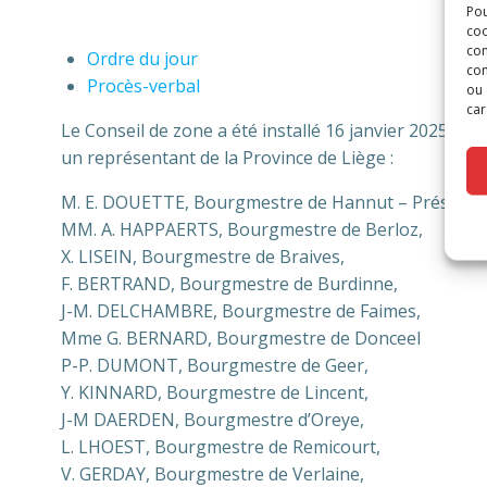
Pou
coo
con
Ordre du jour
com
Procès-verbal
ou 
car
Le Conseil de zone a été installé 16 janvier 2025 e
un représentant de la Province de Liège :
M. E. DOUETTE, Bourgmestre de Hannut – Président
MM. A. HAPPAERTS, Bourgmestre de Berloz,
X. LISEIN, Bourgmestre de Braives,
F. BERTRAND, Bourgmestre de Burdinne,
J-M. DELCHAMBRE, Bourgmestre de Faimes,
Mme G. BERNARD, Bourgmestre de Donceel
P-P. DUMONT, Bourgmestre de Geer,
Y. KINNARD, Bourgmestre de Lincent,
J-M DAERDEN, Bourgmestre d’Oreye,
L. LHOEST, Bourgmestre de Remicourt,
V. GERDAY, Bourgmestre de Verlaine,