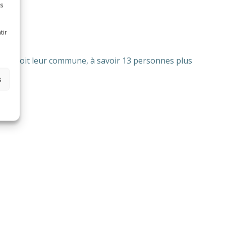
es
tir
lein droit leur commune, à savoir 13 personnes plus
s