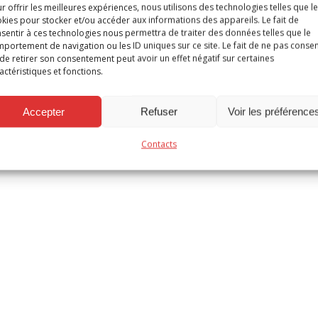
r offrir les meilleures expériences, nous utilisons des technologies telles que l
kies pour stocker et/ou accéder aux informations des appareils. Le fait de
sentir à ces technologies nous permettra de traiter des données telles que le
portement de navigation ou les ID uniques sur ce site. Le fait de ne pas consen
de retirer son consentement peut avoir un effet négatif sur certaines
actéristiques et fonctions.
t se compose de tous les bourgmestres qui représentent de p
Accepter
Refuser
Voir les préférence
 ;
Contacts