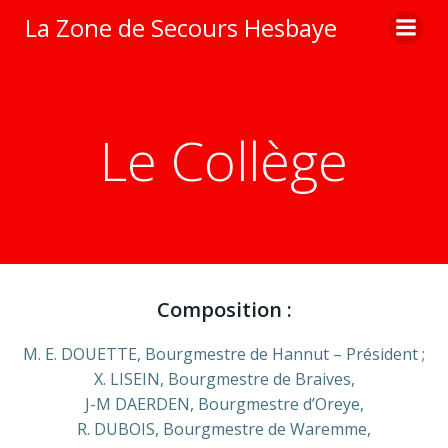
Aller
La Zone de Secours Hesbaye
au
contenu
Le Collège
Composition :
M. E. DOUETTE, Bourgmestre de Hannut – Président ;
X. LISEIN, Bourgmestre de Braives,
J-M DAERDEN, Bourgmestre d’Oreye,
R. DUBOIS, Bourgmestre de Waremme,