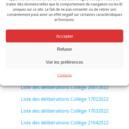
Liste des délibérations Collège 12072021
traiter des données telles que le comportement de navigation ou les ID
uniques sur ce site. Le fait de ne pas consentir ou de retirer son
consentement peut avoir un effet négatif sur certaines caractéristiques
Liste des délibérations Collège 29072021
et fonctions.
Liste des délibérations Collège 26082021
Accepter
Liste des délibérations Collège 23092021
Refuser
Liste des délibérations Collège 21102021
Voir les préférences
Liste des délibérations Collège 18112021
Liste des délibérations Collège 16122021
Contacts
Liste des délibérations Collège 20012022
Liste des délibérations Collège 17022022
Liste des délibérations Collège 17032022
Liste des délibérations Collège 21042022