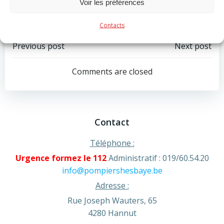
Voir les préférences
Categories:
Actualité
Tags:
No Tag
Contacts
Post
Post
Previous post
Next post
navigation
navigation
Comments are closed
Contact
Téléphone :
Urgence formez le 112
Administratif : 019/60.54.20
info@pompiershesbaye.be
Adresse :
Rue Joseph Wauters, 65
4280 Hannut