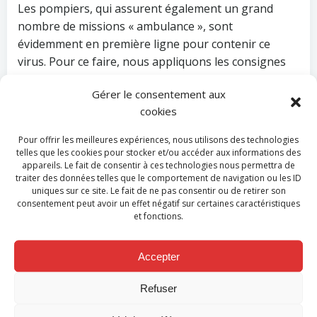
Les pompiers, qui assurent également un grand
nombre de missions « ambulance », sont
évidemment en première ligne pour contenir ce
virus. Pour ce faire, nous appliquons les consignes
du SPF Santé publique quand nous sommes appelés
Gérer le consentement aux
à transporter un patient suspect d’être infecté par le
cookies
covid-19. Dans ce cas, nos ambulanciers s’équipent
de blouses, de masques, de gants et de lunettes. Ces
Pour offrir les meilleures expériences, nous utilisons des technologies
équipements ont pour but de permettre à notre
telles que les cookies pour stocker et/ou accéder aux informations des
appareils. Le fait de consentir à ces technologies nous permettra de
personnel de travailler en toute sécurité.
traiter des données telles que le comportement de navigation ou les ID
uniques sur ce site. Le fait de ne pas consentir ou de retirer son
D’une manière générale, les mesures de protection
consentement peut avoir un effet négatif sur certaines caractéristiques
du personnel ont été augmentées afin d’éviter qu’il
et fonctions.
ne soit infecté ou qu’il en transmette
involontairement aux citoyens le virus : port de
Accepter
masque généralisé, renforcement des mesures
d’hygiène,….
Refuser