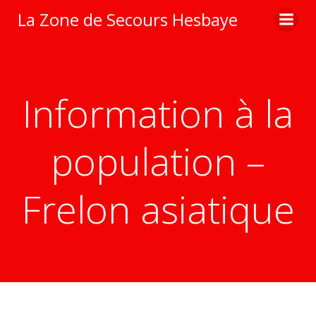
Aller
La Zone de Secours Hesbaye
au
contenu
Information à la
population –
Frelon asiatique