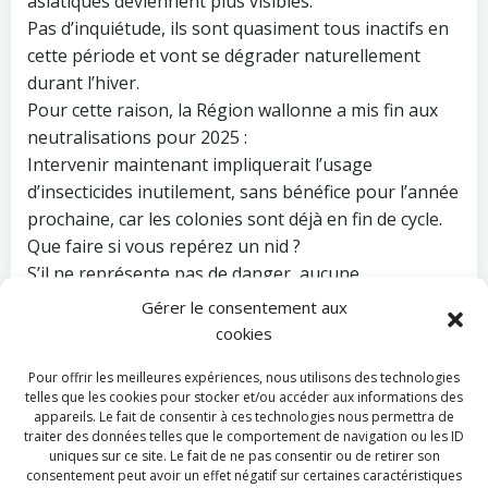
asiatiques deviennent plus visibles.
Pas d’inquiétude, ils sont quasiment tous inactifs en
cette période et vont se dégrader naturellement
durant l’hiver.
Pour cette raison, la Région wallonne a mis fin aux
neutralisations pour 2025 :
Intervenir maintenant impliquerait l’usage
d’insecticides inutilement, sans bénéfice pour l’année
prochaine, car les colonies sont déjà en fin de cycle.
Que faire si vous repérez un nid ?
S’il ne représente pas de danger, aucune
intervention n’est nécessaire.
Gérer le consentement aux
S’il présente un risque pour les personnes, contactez
cookies
votre commune ou une société spécialisé ou nos
Pour offrir les meilleures expériences, nous utilisons des technologies
services.
telles que les cookies pour stocker et/ou accéder aux informations des
Ne tentez jamais une intervention vous-même.
appareils. Le fait de consentir à ces technologies nous permettra de
Et pour 2026 ?
traiter des données telles que le comportement de navigation ou les ID
uniques sur ce site. Le fait de ne pas consentir ou de retirer son
La Zone de secours Hesbaye et nos 13 communes
consentement peut avoir un effet négatif sur certaines caractéristiques