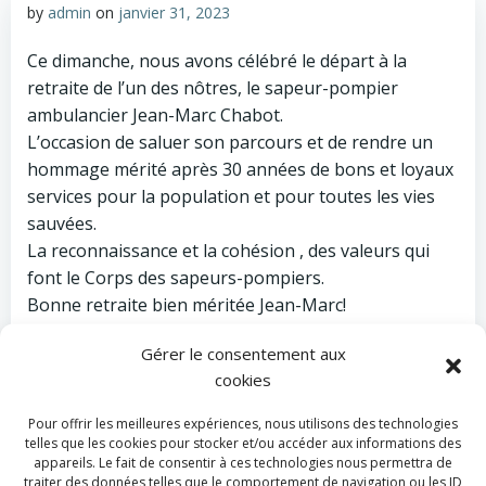
by
admin
on
janvier 31, 2023
Ce dimanche, nous avons célébré le départ à la
retraite de l’un des nôtres, le sapeur-pompier
ambulancier Jean-Marc Chabot.
L’occasion de saluer son parcours et de rendre un
hommage mérité après 30 années de bons et loyaux
services pour la population et pour toutes les vies
sauvées.
La reconnaissance et la cohésion , des valeurs qui
font le Corps des sapeurs-pompiers.
Bonne retraite bien méritée Jean-Marc!
Profite bien de ta famille !
Gérer le consentement aux
cookies
Pour offrir les meilleures expériences, nous utilisons des technologies
Categories:
Actualité
telles que les cookies pour stocker et/ou accéder aux informations des
Tags:
appareils. Le fait de consentir à ces technologies nous permettra de
No Tag
traiter des données telles que le comportement de navigation ou les ID