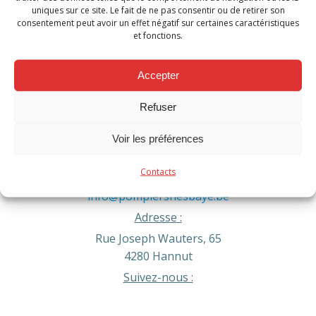
uniques sur ce site. Le fait de ne pas consentir ou de retirer son
Post
Post
Previous post
Next post
consentement peut avoir un effet négatif sur certaines caractéristiques
et fonctions.
navigation
navigation
Comments are closed
Accepter
Refuser
Contact
Voir les préférences
Téléphone :
Contacts
Urgence formez le 112
Administratif : 019/60.54.20
info@pompiershesbaye.be
Adresse :
Rue Joseph Wauters, 65
4280 Hannut
Suivez-nous :