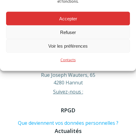
et fonctions.
Accepter
Contact
Refuser
Téléphone :
Voir les préférences
Urgence formez le 112
Administratif : 019/60.54.20
info@pompiershesbaye.be
Contacts
Adresse :
Rue Joseph Wauters, 65
4280 Hannut
Suivez-nous :
RPGD
Que deviennent vos données personnelles ?
Actualités