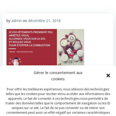
by
admin
on
décembre 21, 2018
Gérer le consentement aux
cookies
Categories:
Actualité
Tags:
No Tag
Pour offrir les meilleures expériences, nous utilisons des technologies
telles que les cookies pour stocker et/ou accéder aux informations des
Post
Post
appareils. Le fait de consentir à ces technologies nous permettra de
Previous post
Next post
traiter des données telles que le comportement de navigation ou les ID
uniques sur ce site. Le fait de ne pas consentir ou de retirer son
navigation
navigation
consentement peut avoir un effet négatif sur certaines caractéristiques
Comments are closed