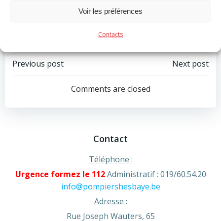
Voir les préférences
Categories:
Actualité
Contacts
Tags:
No Tag
Post
Post
Previous post
Next post
navigation
navigation
Comments are closed
Contact
Téléphone :
Urgence formez le 112
Administratif : 019/60.54.20
info@pompiershesbaye.be
Adresse :
Rue Joseph Wauters, 65