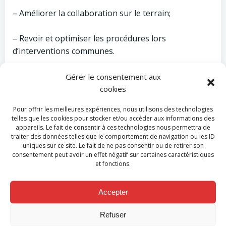
– Améliorer la collaboration sur le terrain;
– Revoir et optimiser les procédures lors
d’interventions communes.
Merci aux collègues Limbourgeois pour leur
Gérer le consentement aux
participation, ainsi qu’aux responsables de la société
cookies
Beneo orafti, de nous avoir permis d’utiliser leur site
Pour offrir les meilleures expériences, nous utilisons des technologies
et personnel lors de cette collaboration.
telles que les cookies pour stocker et/ou accéder aux informations des
appareils. Le fait de consentir à ces technologies nous permettra de
traiter des données telles que le comportement de navigation ou les ID
Merci également à la cellule de planification
uniques sur ce site. Le fait de ne pas consentir ou de retirer son
d’urgence de Hesbaye ainsi qu’aux autorités de la
consentement peut avoir un effet négatif sur certaines caractéristiques
commune d’Oreye soucieuses de l’organisation des
et fonctions.
secours et de la sécurité de leurs citoyens.
Accepter
Refuser