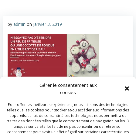
by
admin
on
janvier 3, 2019
Gérer le consentement aux
cookies
Categories:
Actualité
Tags:
No Tag
Pour offrir les meilleures expériences, nous utilisons des technologies
telles que les cookies pour stocker et/ou accéder aux informations des
Post
Post
appareils. Le fait de consentir à ces technologies nous permettra de
Previous post
Next post
traiter des données telles que le comportement de navigation ou les ID
uniques sur ce site. Le fait de ne pas consentir ou de retirer son
navigation
navigation
consentement peut avoir un effet négatif sur certaines caractéristiques
Comments are closed