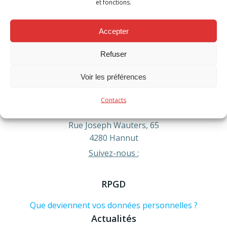
et fonctions.
Accepter
Contact
Refuser
Téléphone :
Voir les préférences
Urgence formez le 112
Administratif : 019/60.54.20
info@pompiershesbaye.be
Contacts
Adresse :
Rue Joseph Wauters, 65
4280 Hannut
Suivez-nous :
RPGD
Que deviennent vos données personnelles ?
Actualités