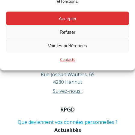
et fonctions.
Accepter
Contact
Refuser
Téléphone :
Voir les préférences
Urgence formez le 112
Administratif : 019/60.54.20
info@pompiershesbaye.be
Contacts
Adresse :
Rue Joseph Wauters, 65
4280 Hannut
Suivez-nous :
RPGD
Que deviennent vos données personnelles ?
Actualités