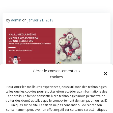
by
admin
on
janvier 21, 2019
Gérer le consentement aux
cookies
Categories:
Actualité
Tags:
No Tag
Pour offrir les meilleures expériences, nous utilisons des technologies
telles que les cookies pour stocker et/ou accéder aux informations des
Post
Post
appareils. Le fait de consentir à ces technologies nous permettra de
Previous post
Next post
traiter des données telles que le comportement de navigation ou les ID
uniques sur ce site. Le fait de ne pas consentir ou de retirer son
navigation
navigation
consentement peut avoir un effet négatif sur certaines caractéristiques
Comments are closed