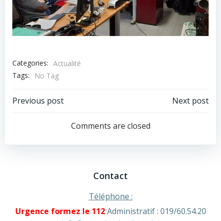
Categories:
Actualité
Tags:
No Tag
Post
Post
Previous post
Next post
navigation
navigation
Comments are closed
Contact
Téléphone :
Urgence formez le 112
Administratif : 019/60.54.20