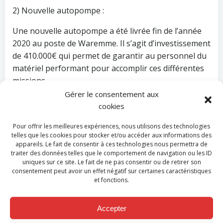
2) Nouvelle autopompe :
Une nouvelle autopompe a été livrée fin de l’année
2020 au poste de Waremme. Il s’agit d’investissement
de 410.000€ qui permet de garantir au personnel du
matériel performant pour accomplir ces différentes
missions.
Gérer le consentement aux
Ce marché avait été attribué en 2019 et fait partie du
cookies
plan d’investissement pluriannuel arrêté par le
Conseil.
Pour offrir les meilleures expériences, nous utilisons des technologies
telles que les cookies pour stocker et/ou accéder aux informations des
appareils. Le fait de consentir à ces technologies nous permettra de
3) Arrivée de la Député provinciale Vice-Présidente
traiter des données telles que le comportement de navigation ou les ID
au sein des instances de la Zone de secours :
uniques sur ce site. Le fait de ne pas consentir ou de retirer son
consentement peut avoir un effet négatif sur certaines caractéristiques
Comme demandé par le Gouvernement wallon dans
et fonctions.
le cadre de la reprise progressive d’une partie des
dotations communales par les Provinces, Madame
Accepter
Katty Firquet, Député provinciale Vice-Présidente, a