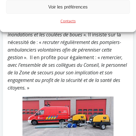
de la Zone mais également des investissements, tant en
Voir les préférences
moyens humains que matériels, qui permettent de
garder un service efficace avec une attention de plus en
Contacts
plus marquée au fil des ans à la lutte contre les
inondations et les coulées de boues ».
Il insiste sur la
nécessité de : «
recruter régulièrement des pompiers-
ambulanciers volontaires afin de pérenniser cette
gestion
».
Il en profite pour également : «
remercier,
avec l’ensemble de ses collègues du Conseil, le personnel
de la Zone de secours pour son implication et son
engagement au profit de la sécurité et de la santé des
citoyens.
»