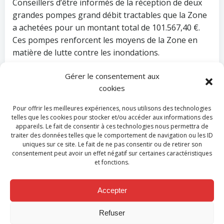
Conseillers d’être informés de la réception de deux
grandes pompes grand débit tractables que la Zone
a achetées pour un montant total de 101.567,40 €.
Ces pompes renforcent les moyens de la Zone en
matière de lutte contre les inondations.
Enfin, le Conseil a lancé un appel à candidatures
Gérer le consentement aux
pour recruter des sapeurs-pompiers ambulanciers
cookies
dispatchers volontaires. La Zone recrute en effet
Pour offrir les meilleures expériences, nous utilisons des technologies
chaque année de nouveaux membres opérationnels
telles que les cookies pour stocker et/ou accéder aux informations des
volontaires afin de continuer à assurer ses
appareils. Le fait de consentir à ces technologies nous permettra de
différentes missions de manière efficace. Pour
traiter des données telles que le comportement de navigation ou les ID
uniques sur ce site. Le fait de ne pas consentir ou de retirer son
postuler, les candidats doivent être en possession de
consentement peut avoir un effet négatif sur certaines caractéristiques
leur CAF (Certificat d’Aptitude Fédéral) et être
et fonctions.
domicilié à 7 minutes maximum de la caserne de
Waremme ou de celle de Hannut.
Accepter
En conclusion, le Président E. Douette se félicite : «
de
Refuser
la gestion saine, malgré le contexte économique difficile,