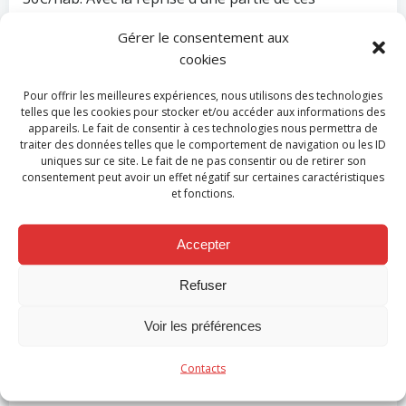
dotations par la Province, le montant à charge des
Gérer le consentement aux
communes est ramené à 23€/hab.
cookies
En conclusion, le Président E. Douette insiste : «
sur la
Pour offrir les meilleures expériences, nous utilisons des technologies
gestion saine de la Zone mais également sur les
telles que les cookies pour stocker et/ou accéder aux informations des
investissements, tant en moyens humains que matériels,
appareils. Le fait de consentir à ces technologies nous permettra de
traiter des données telles que le comportement de navigation ou les ID
qui sont constamment réalisés afin de garder un service
uniques sur ce site. Le fait de ne pas consentir ou de retirer son
efficace et innovant avec notamment la cellule PlanU qui
consentement peut avoir un effet négatif sur certaines caractéristiques
a déjà montré son utilité lors des inondations
». Il en
et fonctions.
profite pour également : «
remercier, avec l’ensemble
de ses collègues du Conseil, le personnel de la Zone de
Accepter
secours pour son implication et son engagement au
profit de la sécurité et de la santé des citoyens dans la
Refuser
période toujours très compliquée que la Belgique
Voir les préférences
traverse en raison de la pandémie mais également des
intempéries de cet été.
»
Contacts
Pour la Zone de secours