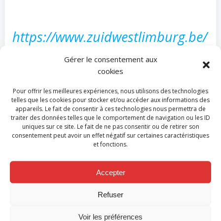
https://www.zuidwestlimburg.be/
nieuws/brand-beringen-mijn
Gérer le consentement aux
cookies
Pour offrir les meilleures expériences, nous utilisons des technologies
telles que les cookies pour stocker et/ou accéder aux informations des
appareils. Le fait de consentir à ces technologies nous permettra de
Un détachement de la zone de secours Hesbaye sera
traiter des données telles que le comportement de navigation ou les ID
présent pour la cérémonie de samedi qui se
uniques sur ce site. Le fait de ne pas consentir ou de retirer son
consentement peut avoir un effet négatif sur certaines caractéristiques
déroulera au poste de secours de Heusden. La zone
et fonctions.
de secours participe à leur peine, leur adresse toute
sa compassion et son soutien et leur transmet ses
Accepter
plus sincères condoléances et son témoignage de sa
sympathie.
Refuser
Categories:
Actualité
Voir les préférences