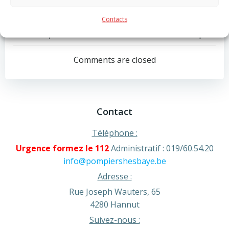
Tags:
No Tag
Contacts
Post
Post
Previous post
Next post
navigation
navigation
Comments are closed
Contact
Téléphone :
Urgence formez le 112
Administratif : 019/60.54.20
info@pompiershesbaye.be
Adresse :
Rue Joseph Wauters, 65
4280 Hannut
Suivez-nous :