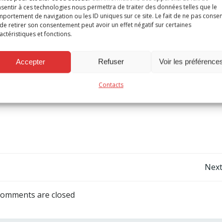
orte la présente vacance d’emploi à la connaissance des mem
sentir à ces technologies nous permettra de traiter des données telles que le
 de promotion, au grade visé.
portement de navigation ou les ID uniques sur ce site. Le fait de ne pas consen
de retirer son consentement peut avoir un effet négatif sur certaines
’un Adjudant professionnel, lequel assurera la fonction de chef 
actéristiques et fonctions.
Accepter
Refuser
Voir les préférence
Contacts
Post
Next
navigation
omments are closed