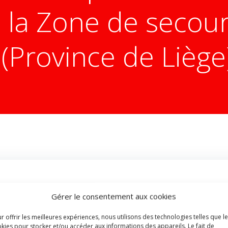
à la Zone de secou
(Province de Liège
Gérer le consentement aux cookies
ollège du 31 aout 2023 et dans le respect des dispositions
istratif du personnel opérationnel des zones de secours
et
r offrir les meilleures expériences, nous utilisons des technologies telles que l
kies pour stocker et/ou accéder aux informations des appareils. Le fait de