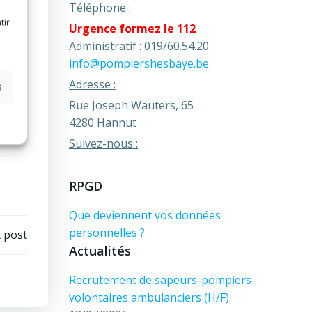
bres
Téléphone :
tir
Urgence formez le 112
Administratif : 019/60.54.20
de
info@pompiershesbaye.be
Adresse :
s
Rue Joseph Wauters, 65
4280 Hannut
Suivez-nous :
RPGD
Que deviennent vos données
personnelles ?
 post
Actualités
Recrutement de sapeurs-pompiers
volontaires ambulanciers (H/F)