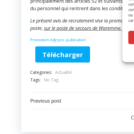
principalement des articles 52 et suivants, p
con
du personnel qui rentrent dans les conditions
com
ou 
Le présent avis de recrutement vise la promotion d
car
poste,
sur le poste de secours de Waremme.
Promotion Adjt pro- publication
Télécharger
Categories:
Actualité
Tags:
No Tag
Post
Previous post
navigation
C