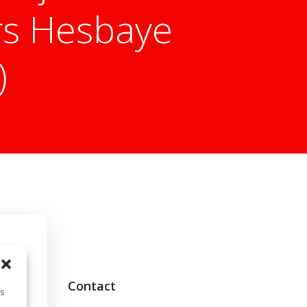
rs Hesbaye
)
de
Contact
es