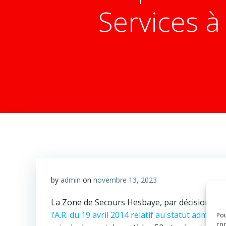
Services 
by
admin
on
novembre 13, 2023
La Zone de Secours Hesbaye, par décision du C
l’A.R. du 19 avril 2014 relatif au statut admin
Pou
coo