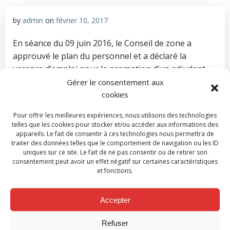
by
admin
on
février 10, 2017
En séance du 09 juin 2016, le Conseil de zone a
approuvé le plan du personnel et a déclaré la
vacance d’emploi pour la promotion d’un adjudant
professionnel. Conformément à l’article 54 de
Gérer le consentement aux
l’Arrêté royal du 19 avril 2014 relatif au statut
cookies
administratif dès membres opérationnels des zones
Pour offrir les meilleures expériences, nous utilisons des technologies
de secours, la présente vacance d’emploi est portée
telles que les cookies pour stocker et/ou accéder aux informations des
à la connaissance des membres du personnel qui
appareils. Le fait de consentir à ces technologies nous permettra de
traiter des données telles que le comportement de navigation ou les ID
rentrent dans les conditions de promotion, au grade
uniques sur ce site. Le fait de ne pas consentir ou de retirer son
visé.
consentement peut avoir un effet négatif sur certaines caractéristiques
et fonctions.
Le candidat sera un membre du personnel affecté à
la Zone de secours Hesbaye.
Accepter
Pour consulter l’avis de recrutement cliquer ici
Refuser