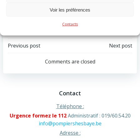
Pour consulter la description de fonction cliquer ici
Voir les préférences
Categories:
Actualité
Contacts
Tags:
No Tag
Post
Post
Previous post
Next post
navigation
navigation
Comments are closed
Contact
Téléphone :
Urgence formez le 112
Administratif : 019/60.54.20
info@pompiershesbaye.be
Adresse :