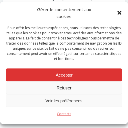
HANNUT – Tél : 019/605.423) pendant les heures
Gérer le consentement aux
d’ouverture des bureaux.
Le présent avis sera affiché
cookies
aux valves de la zone de secours, rue Joseph
WAUTERS, 65 à 4280 HANNUT du 23 juin 2023 au 24
Pour offrir les meilleures expériences, nous utilisons des technologies
telles que les cookies pour stocker et/ou accéder aux informations des
juillet 2023.
Publication compte 2022
Avis publication
appareils. Le fait de consentir à ces technologies nous permettra de
MB12023
La modification budgétaire 1/2023 a été
traiter des données telles que le comportement de navigation ou les ID
approuvée par le Gouverneur par arrêté du 4 août
uniques sur ce site. Le fait de ne pas consentir ou de retirer son
consentement peut avoir un effet négatif sur certaines caractéristiques
2023. Le compte budgétaire 2022 a été approuvé par
et fonctions.
le Gouverneur par arrêté du 9 octobre 2023.
Accepter
Categories:
Actualité
Tags:
No Tag
Refuser
Post
Post
Previous post
Next post
Voir les préférences
navigation
navigation
Comments are closed
Contacts