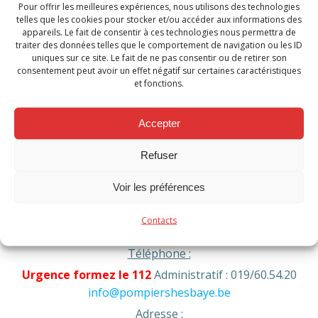
Pour offrir les meilleures expériences, nous utilisons des technologies
Avis de recrutement Informaticien
telles que les cookies pour stocker et/ou accéder aux informations des
appareils. Le fait de consentir à ces technologies nous permettra de
traiter des données telles que le comportement de navigation ou les ID
uniques sur ce site. Le fait de ne pas consentir ou de retirer son
Categories:
Actualité
consentement peut avoir un effet négatif sur certaines caractéristiques
Tags:
No Tag
et fonctions.
Post
Post
Previous post
Next post
Accepter
navigation
navigation
Comments are closed
Refuser
Voir les préférences
Contacts
Contact
Téléphone :
Urgence formez le 112
Administratif : 019/60.54.20
info@pompiershesbaye.be
Adresse :