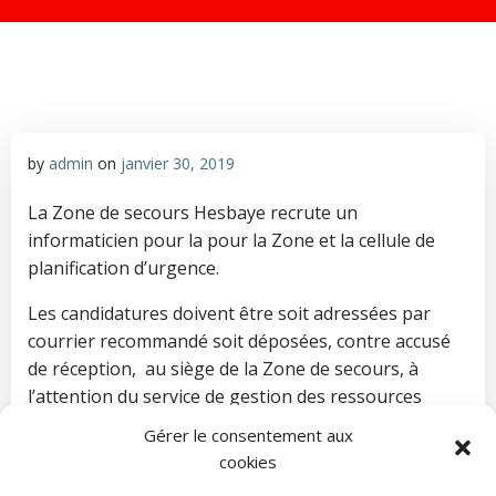
by
admin
on
janvier 30, 2019
La Zone de secours Hesbaye recrute un
informaticien pour la pour la Zone et la cellule de
planification d’urgence.
Les candidatures doivent être soit adressées par
courrier recommandé soit déposées, contre accusé
de réception, au siège de la Zone de secours, à
l’attention du service de gestion des ressources
humaines, rue Joseph Wauters, 65 à 4280 Hannut,
Gérer le consentement aux
au plus tard pour le 4 mars 2019 à minuit, le cachet
cookies
de la poste faisant foi.