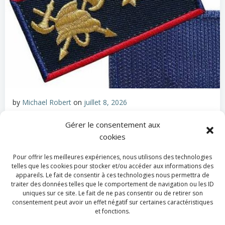
by
Michael Robert
on
juillet 8, 2026
Appel à candidatures – Promotion par avancement
Gérer le consentement aux
cookies
de grade
d’un Lieutenant volontaire au sein de la Zone de
Pour offrir les meilleures expériences, nous utilisons des technologies
secours
telles que les cookies pour stocker et/ou accéder aux informations des
appareils. Le fait de consentir à ces technologies nous permettra de
Hesbaye (Province de Liège)
traiter des données telles que le comportement de navigation ou les ID
uniques sur ce site. Le fait de ne pas consentir ou de retirer son
consentement peut avoir un effet négatif sur certaines caractéristiques
Conformément aux articles 52 et suivants de l’Arrêté
et fonctions.
royal du 19 avril 2014 relatif au statut