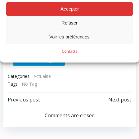
administratif des membres opérationnels des zones
Accepter
de secours, la présente vacance
d’emploi est portée à la connaissance des membres
Refuser
du personnel
Voir les préférences
Avis recrutement par promotion Lieutenant volontaire – pour
publication
Contacts
Télécharger
Categories:
Actualité
Tags:
No Tag
Post
Post
Previous post
Next post
navigation
navigation
Comments are closed