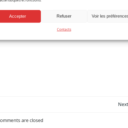
s volontaires ambulanciers/dispatchers
Accepter
Refuser
Voir les préférence
ication
Contacts
Post
Next
navigation
omments are closed