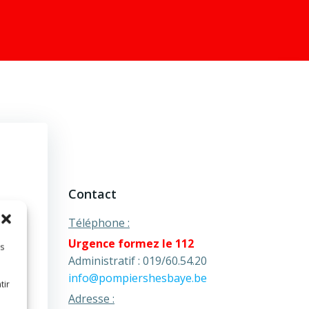
Contact
Téléphone :
Urgence formez le 112
es
des
Administratif : 019/60.54.20
de
info@pompiershesbaye.be
tir
Adresse :