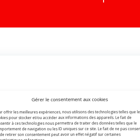
Gérer le consentement aux cookies
r offrir les meilleures expériences, nous utilisons des technologies telles que l
 et du Conseil de zone du 19 juillet 2021 et dans le respect 
kies pour stocker et/ou accéder aux informations des appareils. Le fait de
sentir à ces technologies nous permettra de traiter des données telles que le
 au statut administratif du personnel opérationnel des zones 
portement de navigation ou les ID uniques sur ce site. Le fait de ne pas consen
de retirer son consentement peut avoir un effet négatif sur certaines
actéristiques et fonctions.