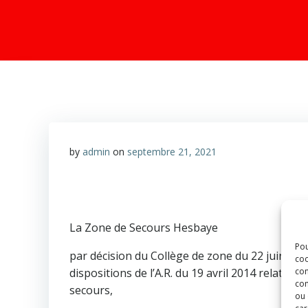
by
admin
on
septembre 21, 2021
La Zone de Secours Hesbaye
Pou
par décision du Collège de zone du 22 juin 2021
coo
con
dispositions de l’A.R. du 19 avril 2014 relatif
com
secours,
ou 
car