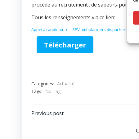
procède au recrutement : de sapeurs-pompier
Tous les renseignements via ce lien:
Appel à candidature – SPV ambulanciers dispachers – publ
Télécharger
Categories:
Actualité
Tags:
No Tag
Post
Previous post
navigation
C