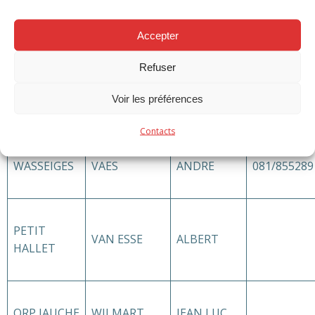
TOURINNE
BARREAU
JEAN-PETIT
Accepter
Refuser
GRAND
PHILIPS
DANIEL
019/637610
Voir les préférences
HALLET
Contacts
WASSEIGES
VAES
ANDRE
081/855289
PETIT
VAN ESSE
ALBERT
HALLET
ORP JAUCHE
WILMART
JEAN LUC