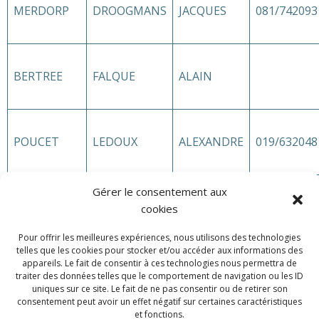
MERDORP
DROOGMANS
JACQUES
081/742093
BERTREE
FALQUE
ALAIN
POUCET
LEDOUX
ALEXANDRE
019/632048
Gérer le consentement aux
LINCENT
LELOUX
HENRI
019/634774
cookies
Pour offrir les meilleures expériences, nous utilisons des technologies
telles que les cookies pour stocker et/ou accéder aux informations des
appareils. Le fait de consentir à ces technologies nous permettra de
MOXHE
MAZY
MICHEL
traiter des données telles que le comportement de navigation ou les ID
uniques sur ce site. Le fait de ne pas consentir ou de retirer son
consentement peut avoir un effet négatif sur certaines caractéristiques
et fonctions.