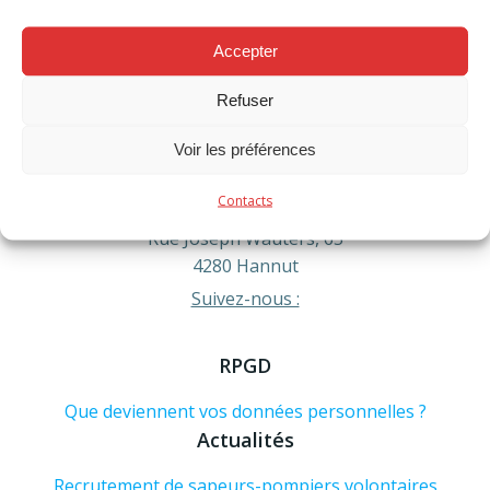
Accepter
Contact
Refuser
Téléphone :
Urgence formez le 112
Administratif : 019/60.54.20
Voir les préférences
info@pompiershesbaye.be
Contacts
Adresse :
Rue Joseph Wauters, 65
4280 Hannut
Suivez-nous :
RPGD
Que deviennent vos données personnelles ?
Actualités
Recrutement de sapeurs-pompiers volontaires