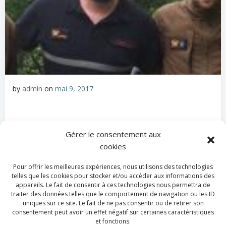
by
admin
on
mai 9, 2017
Gérer le consentement aux
Categories:
Actualité
cookies
Tags:
No Tag
Pour offrir les meilleures expériences, nous utilisons des technologies
telles que les cookies pour stocker et/ou accéder aux informations des
Post
Post
Previous post
Next post
appareils. Le fait de consentir à ces technologies nous permettra de
traiter des données telles que le comportement de navigation ou les ID
navigation
navigation
uniques sur ce site. Le fait de ne pas consentir ou de retirer son
Comments are closed
consentement peut avoir un effet négatif sur certaines caractéristiques
et fonctions.