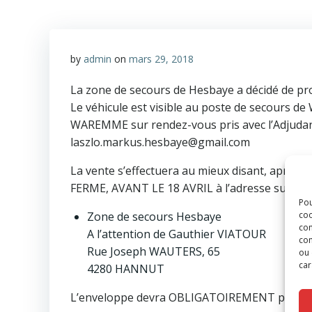
by
admin
on
mars 29, 2018
La zone de secours de Hesbaye a décidé de pro
Le véhicule est visible au poste de secours 
WAREMME sur rendez-vous pris avec l’Adjudant
laszlo.markus.hesbaye@gmail.com
La vente s’effectuera au mieux disant, après 
FERME, AVANT LE 18 AVRIL à l’adresse suivant
Pou
coo
Zone de secours Hesbaye
con
A l’attention de Gauthier VIATOUR
com
Rue Joseph WAUTERS, 65
ou 
car
4280 HANNUT
L’enveloppe devra OBLIGATOIREMENT porter la