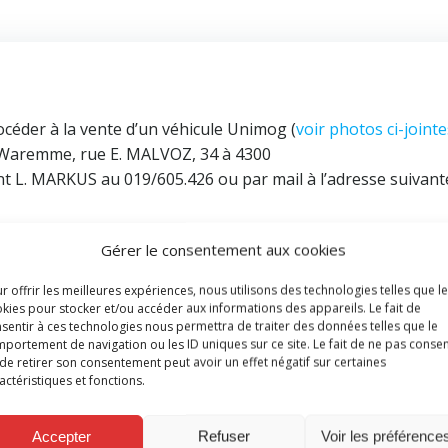
céder à la vente d’un véhicule Unimog (
voir photos ci-jointe
de Waremme, rue E. MALVOZ, 34 à 4300
 L. MARKUS au 019/605.426 ou par mail à l’adresse suivante
ouverture des offres qui devront être transmises, SOUS PLI
Gérer le consentement aux cookies
e :
r offrir les meilleures expériences, nous utilisons des technologies telles que l
kies pour stocker et/ou accéder aux informations des appareils. Le fait de
sentir à ces technologies nous permettra de traiter des données telles que le
portement de navigation ou les ID uniques sur ce site. Le fait de ne pas consen
de retirer son consentement peut avoir un effet négatif sur certaines
actéristiques et fonctions.
 mention suivante : « Offre pour véhicule Unimog »
Accepter
Refuser
Voir les préférence