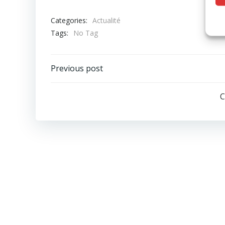
Categories:
Actualité
Tags:
No Tag
Post
Previous post
navigation
C