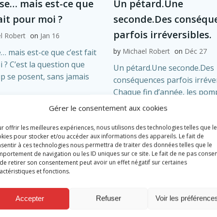
nse… mais est-ce que
Un pétard.Une
fait pour moi ?
seconde.Des conséqu
parfois irréversibles.
l Robert
on
Jan 16
by
Michael Robert
on
Déc 27
… mais est-ce que c’est fait
 ? C’est la question que
Un pétard.Une seconde.Des
 se posent, sans jamais
conséquences parfois irréver
Chaque fin d’année, les pomp
re
ambulanciers sont mobilisés 
Gérer le consentement aux cookies
suite de l’utilisation […]
r offrir les meilleures expériences, nous utilisons des technologies telles que l
Read more
kies pour stocker et/ou accéder aux informations des appareils. Le fait de
sentir à ces technologies nous permettra de traiter des données telles que le
portement de navigation ou les ID uniques sur ce site. Le fait de ne pas consen
de retirer son consentement peut avoir un effet négatif sur certaines
actéristiques et fonctions.
Accepter
Refuser
Voir les préférence