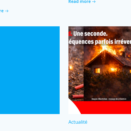
Read more
re
é
Actualité