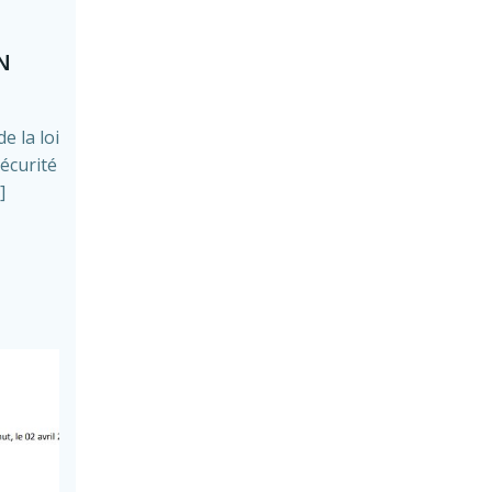
N
e la loi
sécurité
]