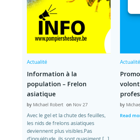
Actualité
Actualit
Information à la
Promo
population – Frelon
volont
asiatique
profes
by
Michael Robert
on
Nov 27
by
Michae
Avec le gel et la chute des feuilles,
Read mo
les nids de frelons asiatiques
deviennent plus visibles.Pas
d’inquiétude, ils sont quasiment […]