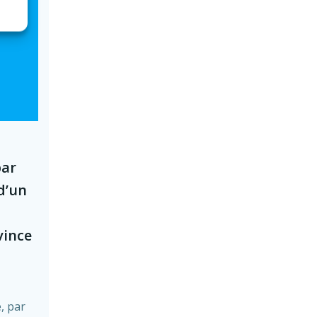
par
d’un
vince
, par