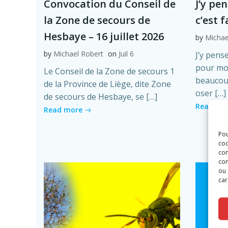
Convocation du Conseil de
J’y pe
la Zone de secours de
c’est 
Hesbaye – 16 juillet 2026
by
Michae
by
Michael Robert
on
Juil 6
J’y pense
pour moi
Le Conseil de la Zone de secours 1
beaucoup
de la Province de Liège, dite Zone
oser […]
de secours de Hesbaye, se […]
Read mo
Read more
Pou
coo
con
com
ou 
car