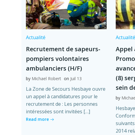
Actualité
Actualit
Recrutement de sapeurs-
Appel 
pompiers volontaires
Promo
ambulanciers (H/F)
avanc
(8) se
by
Michael Robert
on
Juil 13
sein d
La Zone de Secours Hesbaye ouvre
un appel à candidatures pour le
by
Michae
recrutement de : Les personnes
Hesbaye 
intéressées sont invitées […]
Conformé
Read more
suivants 
2014 rel