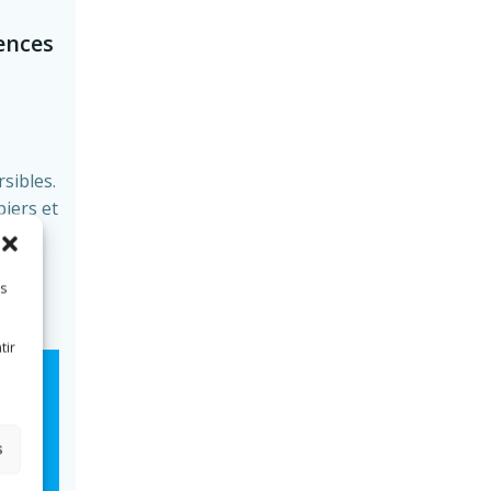
ences
sibles.
iers et
à la
es
tir
s