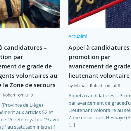
é
Actualité
à candidatures –
Appel à candidatures 
tion par
promotion par
ement de grade de
avancement de grade
rgents volontaires au
lieutenant volontaire
e la Zone de secours
by
Michael Robert
on
Juil 8
l Robert
on
Juil 9
Appel à candidatures – Pro
par avancement de graded’
(Province de Liège)
Lieutenant volontaire au sei
ment aux articles 52 et
Zone de secours Hesbaye (P
de l’Arrêté royal du 19 avril
[…]
atif au statutadministratif