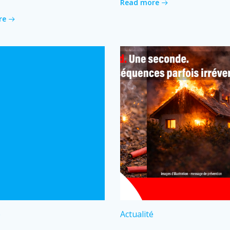
Read more
re
é
Actualité