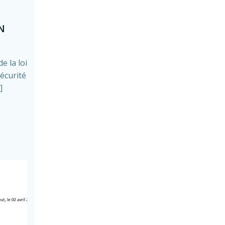
N
e la loi
sécurité
]