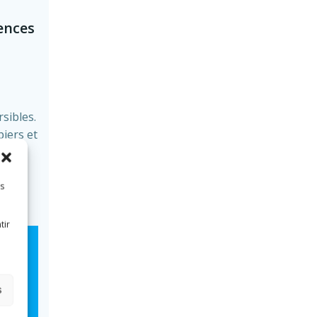
ences
sibles.
iers et
à la
es
tir
s