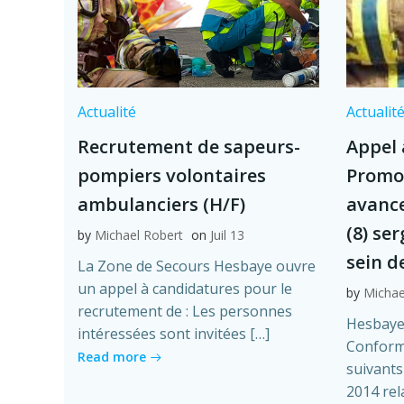
Actualité
Actualit
Recrutement de sapeurs-
Appel 
pompiers volontaires
Promo
ambulanciers (H/F)
avanc
(8) se
by
Michael Robert
on
Juil 13
sein d
La Zone de Secours Hesbaye ouvre
un appel à candidatures pour le
by
Michae
recrutement de : Les personnes
Hesbaye 
intéressées sont invitées […]
Conformé
Read more
suivants 
2014 rel