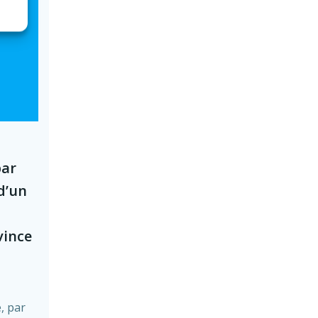
par
d’un
vince
, par