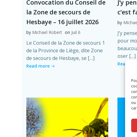
Convocation du Conseil de
J’y pe
la Zone de secours de
c’est 
Hesbaye – 16 juillet 2026
by
Michae
by
Michael Robert
on
Juil 6
J’y pense
pour moi
Le Conseil de la Zone de secours 1
beaucoup
de la Province de Liège, dite Zone
oser […]
de secours de Hesbaye, se […]
Read mo
Read more
Pou
coo
con
com
ou 
car