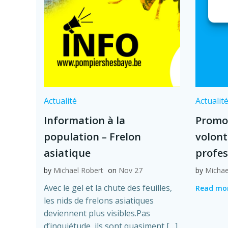
Actualité
Actualit
Information à la
Promo
population – Frelon
volont
asiatique
profes
by
Michael Robert
on
Nov 27
by
Michae
Avec le gel et la chute des feuilles,
Read mo
les nids de frelons asiatiques
deviennent plus visibles.Pas
d’inquiétude, ils sont quasiment […]