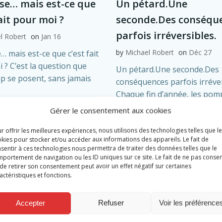
nse… mais est-ce que
Un pétard.Une
fait pour moi ?
seconde.Des conséqu
parfois irréversibles.
l Robert
on
Jan 16
by
Michael Robert
on
Déc 27
… mais est-ce que c’est fait
 ? C’est la question que
Un pétard.Une seconde.Des
 se posent, sans jamais
conséquences parfois irréver
Chaque fin d’année, les pomp
re
ambulanciers sont mobilisés 
Gérer le consentement aux cookies
suite de l’utilisation […]
r offrir les meilleures expériences, nous utilisons des technologies telles que l
Read more
kies pour stocker et/ou accéder aux informations des appareils. Le fait de
sentir à ces technologies nous permettra de traiter des données telles que le
portement de navigation ou les ID uniques sur ce site. Le fait de ne pas consen
de retirer son consentement peut avoir un effet négatif sur certaines
actéristiques et fonctions.
Accepter
Refuser
Voir les préférence