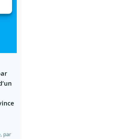
par
d’un
vince
, par