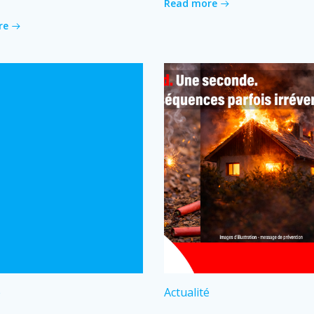
Read more
re
é
Actualité