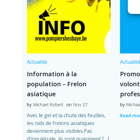
Actualité
Actualit
Information à la
Promo
population – Frelon
volont
asiatique
profes
by
Michael Robert
on
Nov 27
by
Michae
Avec le gel et la chute des feuilles,
Read mo
les nids de frelons asiatiques
deviennent plus visibles.Pas
d’inquiétude, ils sont quasiment […]