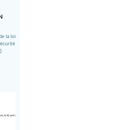
N
e la loi
sécurité
]