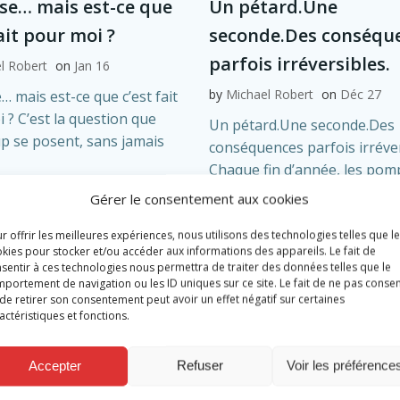
nse… mais est-ce que
Un pétard.Une
fait pour moi ?
seconde.Des conséqu
parfois irréversibles.
l Robert
on
Jan 16
by
Michael Robert
on
Déc 27
… mais est-ce que c’est fait
 ? C’est la question que
Un pétard.Une seconde.Des
 se posent, sans jamais
conséquences parfois irréver
Chaque fin d’année, les pomp
re
ambulanciers sont mobilisés 
Gérer le consentement aux cookies
suite de l’utilisation […]
r offrir les meilleures expériences, nous utilisons des technologies telles que l
Read more
kies pour stocker et/ou accéder aux informations des appareils. Le fait de
sentir à ces technologies nous permettra de traiter des données telles que le
portement de navigation ou les ID uniques sur ce site. Le fait de ne pas consen
de retirer son consentement peut avoir un effet négatif sur certaines
actéristiques et fonctions.
Accepter
Refuser
Voir les préférence