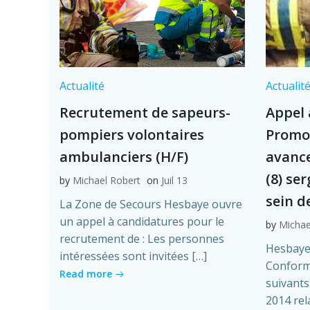
Actualité
Actualit
Recrutement de sapeurs-
Appel 
pompiers volontaires
Promo
ambulanciers (H/F)
avanc
(8) se
by
Michael Robert
on
Juil 13
sein d
La Zone de Secours Hesbaye ouvre
un appel à candidatures pour le
by
Michae
recrutement de : Les personnes
Hesbaye 
intéressées sont invitées […]
Conformé
Read more
suivants 
2014 rel