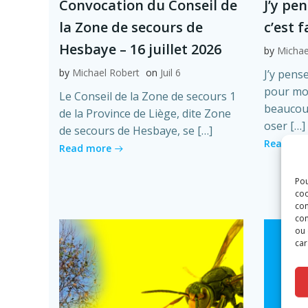
Convocation du Conseil de
J’y pe
la Zone de secours de
c’est 
Hesbaye – 16 juillet 2026
by
Michae
by
Michael Robert
on
Juil 6
J’y pense
pour moi
Le Conseil de la Zone de secours 1
beaucoup
de la Province de Liège, dite Zone
oser […]
de secours de Hesbaye, se […]
Read mo
Read more
Pou
coo
con
com
ou 
car