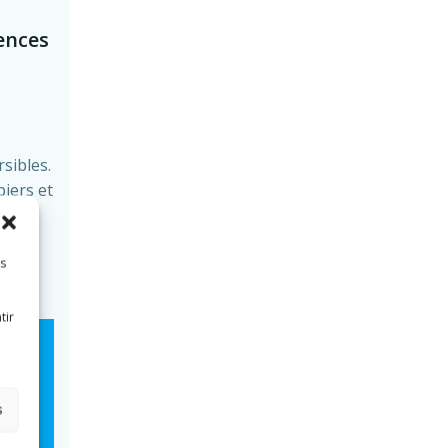
ences
sibles.
iers et
à la
es
tir
s