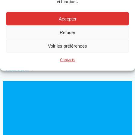
et fonctions.
Accepter
Actualité
Refuser
Promotion caporaux volontaires et
Voir les préférences
professionnels
by
Michael Robert
on
Nov 19
Contacts
Read more