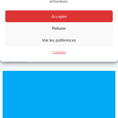
et fonctions.
Accepter
Actualité
Refuser
Promotion caporaux volontaires et
Voir les préférences
professionnels
by
Michael Robert
on
Nov 19
Contacts
Read more