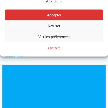
et fonctions.
Accepter
Actualité
Refuser
Promotion caporaux volontaires et
Voir les préférences
professionnels
by
Michael Robert
on
Nov 19
Contacts
Read more