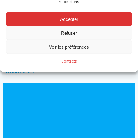
et fonctions.
Accepter
Actualité
Refuser
Promotion caporaux volontaires et
Voir les préférences
professionnels
by
Michael Robert
on
Nov 19
Contacts
Read more